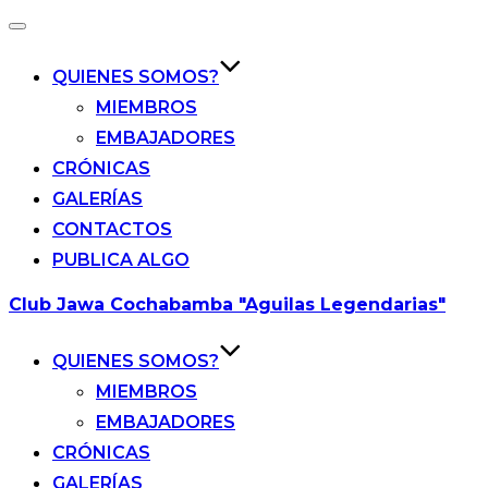
Alternar
la
navegación
QUIENES SOMOS?
MIEMBROS
EMBAJADORES
CRÓNICAS
GALERÍAS
CONTACTOS
PUBLICA ALGO
Saltar
Club Jawa Cochabamba "Aguilas Legendarias"
al
contenido
QUIENES SOMOS?
MIEMBROS
EMBAJADORES
CRÓNICAS
GALERÍAS