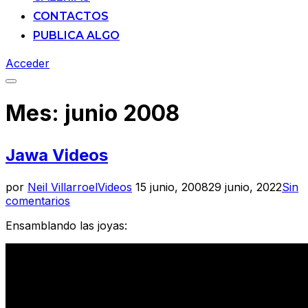
CONTACTOS
PUBLICA ALGO
Acceder
Alternar
la
Mes:
junio 2008
barra
lateral
y
la
Jawa Videos
navegación
Publicado
por
Neil Villarroel
Videos
15 junio, 2008
29 junio, 2022
Sin
el
comentarios
Ensamblando las joyas: