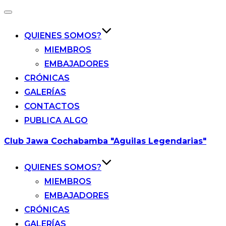
Alternar
la
navegación
QUIENES SOMOS?
MIEMBROS
EMBAJADORES
CRÓNICAS
GALERÍAS
CONTACTOS
PUBLICA ALGO
Saltar
Club Jawa Cochabamba "Aguilas Legendarias"
al
contenido
QUIENES SOMOS?
MIEMBROS
EMBAJADORES
CRÓNICAS
GALERÍAS