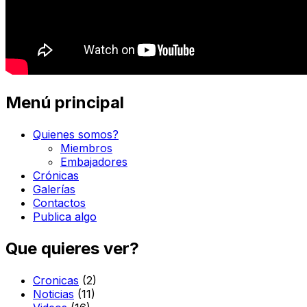
Menú principal
Quienes somos?
Miembros
Embajadores
Crónicas
Galerías
Contactos
Publica algo
Que quieres ver?
Cronicas
(2)
Noticias
(11)