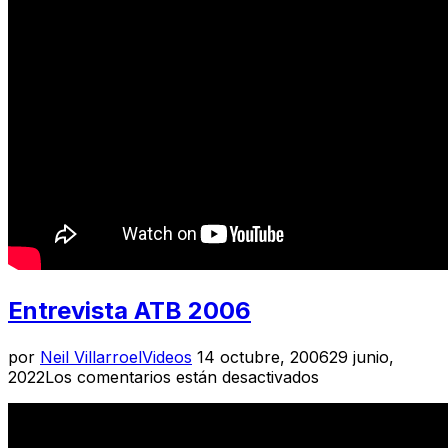
Entrevista ATB 2006
Publicado
por
Neil Villarroel
Videos
14 octubre, 2006
29 junio,
el
2022
Los comentarios están desactivados