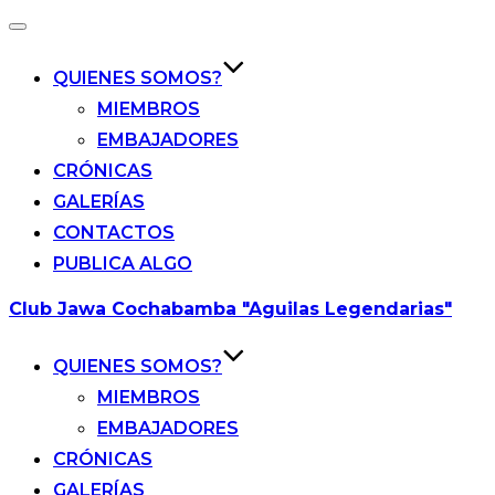
Alternar
la
navegación
QUIENES SOMOS?
MIEMBROS
EMBAJADORES
CRÓNICAS
GALERÍAS
CONTACTOS
PUBLICA ALGO
Saltar
Club Jawa Cochabamba "Aguilas Legendarias"
al
contenido
QUIENES SOMOS?
MIEMBROS
EMBAJADORES
CRÓNICAS
GALERÍAS