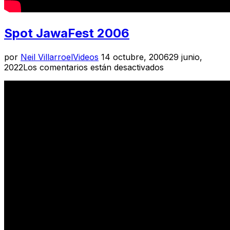
Spot JawaFest 2006
Publicado
por
Neil Villarroel
Videos
14 octubre, 2006
29 junio,
el
2022
Los comentarios están desactivados