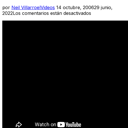
Publicado
por
Neil Villarroel
Videos
14 octubre, 2006
29 junio,
el
2022
Los comentarios están desactivados