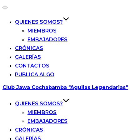
Alternar
la
navegación
QUIENES SOMOS?
MIEMBROS
EMBAJADORES
CRÓNICAS
GALERÍAS
CONTACTOS
PUBLICA ALGO
Saltar
Club Jawa Cochabamba "Aguilas Legendarias"
al
contenido
QUIENES SOMOS?
MIEMBROS
EMBAJADORES
CRÓNICAS
GALERÍAS