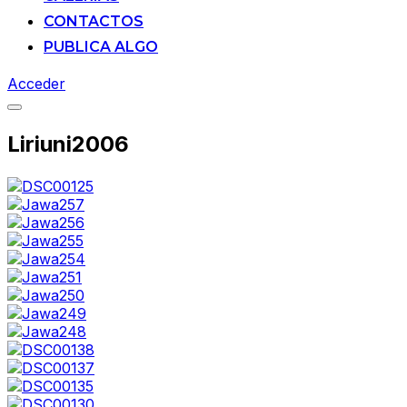
CONTACTOS
PUBLICA ALGO
Acceder
Alternar
la
Liriuni2006
barra
lateral
y
la
navegación