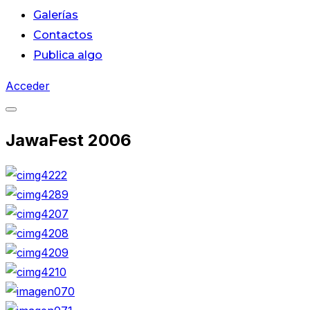
Galerías
Contactos
Publica algo
Acceder
Alternar
JawaFest 2006
la
barra
lateral
y
la
navegación