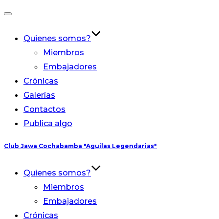
Alternar
la
Quienes somos?
navegación
Miembros
Embajadores
Crónicas
Galerías
Contactos
Publica algo
Saltar
Club Jawa Cochabamba "Aguilas Legendarias"
al
contenido
Quienes somos?
Miembros
Embajadores
Crónicas