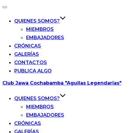
Alternar
la
navegación
QUIENES SOMOS?
MIEMBROS
EMBAJADORES
CRÓNICAS
GALERÍAS
CONTACTOS
PUBLICA ALGO
Saltar
Club Jawa Cochabamba "Aguilas Legendarias"
al
contenido
QUIENES SOMOS?
MIEMBROS
EMBAJADORES
CRÓNICAS
GALERÍAS