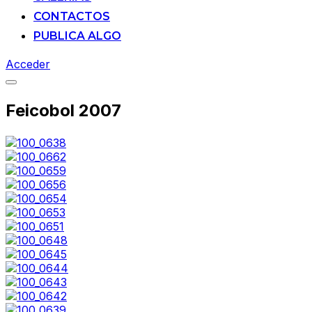
CONTACTOS
PUBLICA ALGO
Acceder
Alternar
la
Feicobol 2007
barra
lateral
y
la
navegación