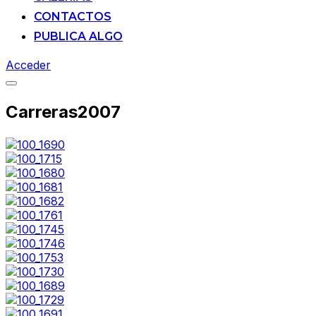
CONTACTOS
PUBLICA ALGO
Acceder
Alternar
la
Carreras2007
barra
lateral
y
la
navegación