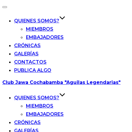
Alternar
la
navegación
QUIENES SOMOS?
MIEMBROS
EMBAJADORES
CRÓNICAS
GALERÍAS
CONTACTOS
PUBLICA ALGO
Saltar
Club Jawa Cochabamba "Aguilas Legendarias"
al
contenido
QUIENES SOMOS?
MIEMBROS
EMBAJADORES
CRÓNICAS
GALERÍAS