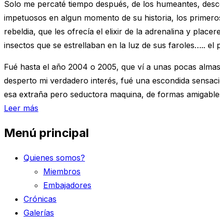
Solo me percaté tiempo después, de los humeantes, desco
impetuosos en algun momento de su historia, los primeros 
rebeldia, que les ofrecía el elixir de la adrenalina y plac
insectos que se estrellaban en la luz de sus faroles….. el
Fué hasta el año 2004 o 2005, que ví a unas pocas almas,
desperto mi verdadero interés, fué una escondida sensac
esa extraña pero seductora maquina, de formas amigables 
«FORJANDO
Leer más
MI
Menú principal
DESTINO»
Quienes somos?
Miembros
Embajadores
Crónicas
Galerías