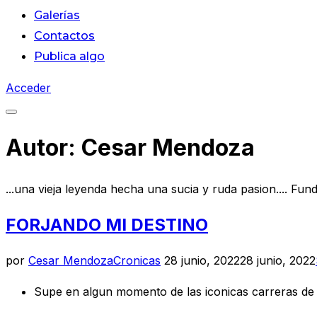
Galerías
Contactos
Publica algo
Acceder
Alternar
la
Autor:
Cesar Mendoza
barra
lateral
...una vieja leyenda hecha una sucia y ruda pasion.... Fun
y
la
FORJANDO MI DESTINO
navegación
Publicado
por
Cesar Mendoza
Cronicas
28 junio, 2022
28 junio, 2022
el
Supe en algun momento de las iconicas carreras de m