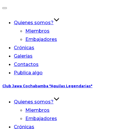
Alternar
la
Quienes somos?
navegación
Miembros
Embajadores
Crónicas
Galerías
Contactos
Publica algo
Saltar
Club Jawa Cochabamba "Aguilas Legendarias"
al
contenido
Quienes somos?
Miembros
Embajadores
Crónicas