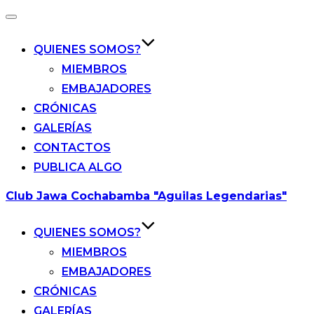
Alternar
la
navegación
QUIENES SOMOS?
MIEMBROS
EMBAJADORES
CRÓNICAS
GALERÍAS
CONTACTOS
PUBLICA ALGO
Saltar
Club Jawa Cochabamba "Aguilas Legendarias"
al
contenido
QUIENES SOMOS?
MIEMBROS
EMBAJADORES
CRÓNICAS
GALERÍAS