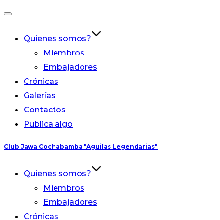
Alternar
la
Quienes somos?
navegación
Miembros
Embajadores
Crónicas
Galerías
Contactos
Publica algo
Saltar
Club Jawa Cochabamba "Aguilas Legendarias"
al
contenido
Quienes somos?
Miembros
Embajadores
Crónicas