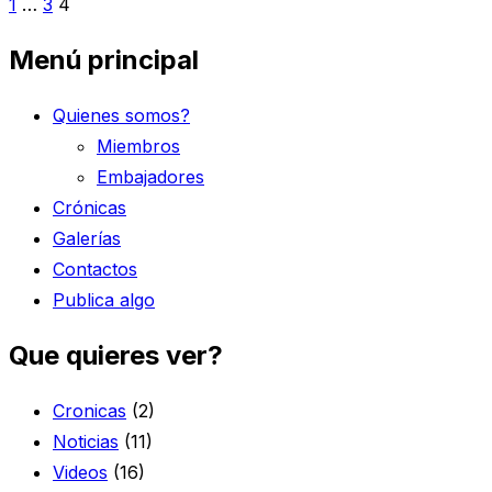
Paginación
1
…
3
4
de
Menú principal
entradas
Quienes somos?
Miembros
Embajadores
Crónicas
Galerías
Contactos
Publica algo
Que quieres ver?
Cronicas
(2)
Noticias
(11)
Videos
(16)