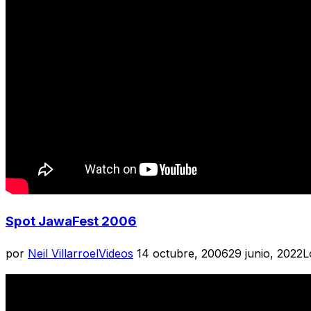
Spot JawaFest 2006
Publicado
por
Neil Villarroel
Videos
14 octubre, 2006
29 junio, 2022
L
el