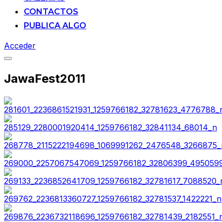
CONTACTOS
PUBLICA ALGO
Acceder
Alternar
la
JawaFest2011
barra
lateral
y
la
navegación