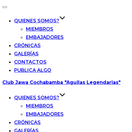
Alternar
la
navegación
QUIENES SOMOS?
MIEMBROS
EMBAJADORES
CRÓNICAS
GALERÍAS
CONTACTOS
PUBLICA ALGO
Saltar
Club Jawa Cochabamba "Aguilas Legendarias"
al
contenido
QUIENES SOMOS?
MIEMBROS
EMBAJADORES
CRÓNICAS
GALERÍAS