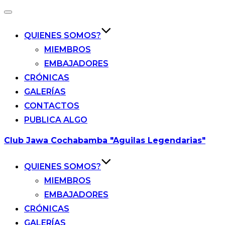
Alternar
la
navegación
QUIENES SOMOS?
MIEMBROS
EMBAJADORES
CRÓNICAS
GALERÍAS
CONTACTOS
PUBLICA ALGO
Saltar
Club Jawa Cochabamba "Aguilas Legendarias"
al
contenido
QUIENES SOMOS?
MIEMBROS
EMBAJADORES
CRÓNICAS
GALERÍAS