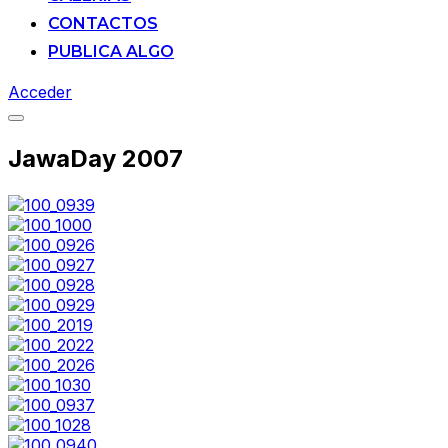
CONTACTOS
PUBLICA ALGO
Acceder
Alternar
la
JawaDay 2007
barra
lateral
y
la
navegación