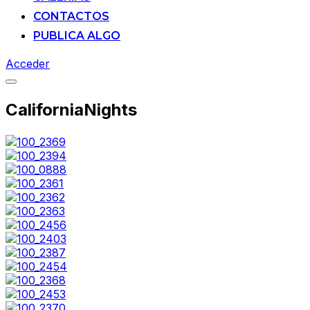
CONTACTOS
PUBLICA ALGO
Acceder
Alternar
la
CaliforniaNights
barra
lateral
y
la
navegación