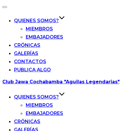
Alternar
la
navegación
QUIENES SOMOS?
MIEMBROS
EMBAJADORES
CRÓNICAS
GALERÍAS
CONTACTOS
PUBLICA ALGO
Saltar
Club Jawa Cochabamba "Aguilas Legendarias"
al
contenido
QUIENES SOMOS?
MIEMBROS
EMBAJADORES
CRÓNICAS
GALERÍAS